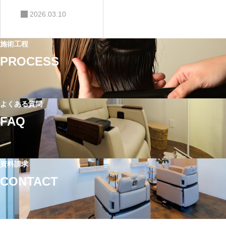
自宅でもでき
2026.03.10
る？市販トリ
ートメントと
施術工程
の違い
PROCESS
よくある質問
FAQ
資料請求
CONTACT