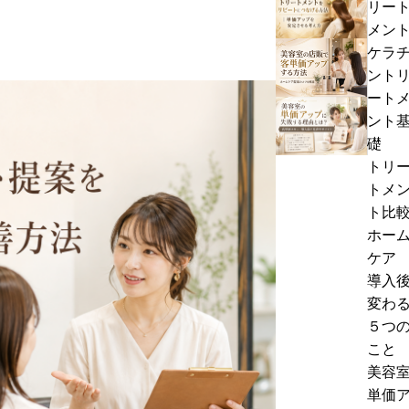
リー
記
ら
容
メン
事
せ
室
ケラ
美
の
ント
容
髪
ート
室
質
美
ント
の
改
容
礎
店
善
室
トリ
販
メ
の
トメ
で
ニ
単
ト比
客
ュ
価
ホー
単
ー
ア
ケア
価
の
ッ
導入
ア
価
プ
変わ
ッ
格
に
５つ
プ
設
失
こと
す
定
敗
美容
る
｜
す
単価
方
単