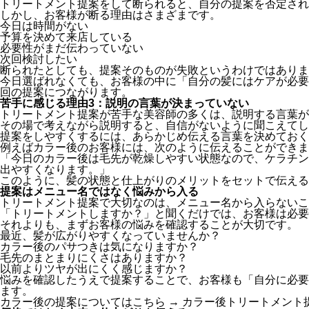
トリートメント提案をして断られると、自分の提案を否定され
しかし、お客様が断る理由はさまざまです。
今日は時間がない
予算を決めて来店している
必要性がまだ伝わっていない
次回検討したい
断られたとしても、提案そのものが失敗というわけではありま
今日選ばれなくても、お客様の中に「自分の髪にはケアが必要
回の提案につながります。
苦手に感じる理由3：説明の言葉が決まっていない
トリートメント提案が苦手な美容師の多くは、説明する言葉が
その場で考えながら説明すると、自信がないように聞こえてし
提案をしやすくするには、あらかじめ伝える言葉を決めておく
例えばカラー後のお客様には、次のように伝えることができま
「今日のカラー後は毛先が乾燥しやすい状態なので、ケラチン
出やすくなります。」
このように、髪の状態と仕上がりのメリットをセットで伝える
提案はメニュー名ではなく悩みから入る
トリートメント提案で大切なのは、メニュー名から入らないこ
「トリートメントしますか？」と聞くだけでは、お客様は必要
それよりも、まずお客様の悩みを確認することが大切です。
最近、髪が広がりやすくなっていませんか？
カラー後のパサつきは気になりますか？
毛先のまとまりにくさはありますか？
以前よりツヤが出にくく感じますか？
悩みを確認したうえで提案することで、お客様も「自分に必要
ます。
カラー後の提案についてはこちら →
カラー後トリートメント