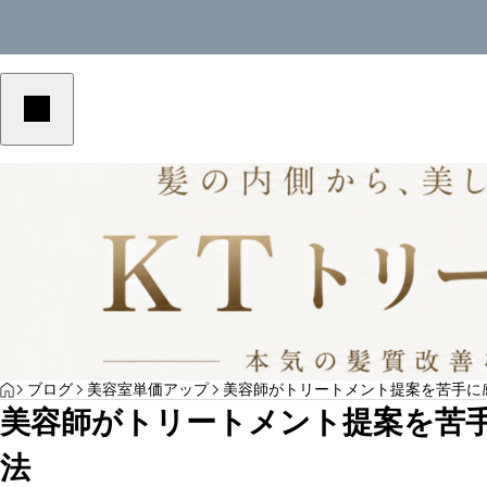
美容室単価アップ
美容室単価アップ
YOGA
HOME
ブログ
美容室単価アップ
美容師がトリートメント提案を苦手に
美容室の客単価アップにつながる予約メニュ
美容室の客単価アッ
美容師がトリートメント提案を苦
ーの作り方｜選ばれる導線を解説
の作り方｜選ばれる
サンプルテキスト。サンプルテキスト。
法