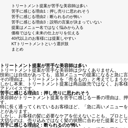
トリートメント提案が苦手な美容師は多い
苦手に感じる理由1：押し売りに思われそう
苦手に感じる理由2：断られるのが怖い
苦手に感じる理由3：説明の言葉が決まっていない
提案はメニュー名ではなく悩みから入る
価格ではなく未来の仕上がりを伝える
40代以上のお客様には提案しやすい
KTトリートメントという選択肢
まとめ
トリートメント提案が苦手な美容師は多い
トリートメント提案が苦手な美容師は少なくありません。
技術には自信があっても、追加メニューの提案になると急に言
その理由は、トリートメントを「売るもの」と考えてしまうか
しかし本来、トリートメント提案は商品販売ではなく、お客様
アドバイスです。
苦手に感じる理由1：押し売りに思われそう
美容師がトリートメント提案を苦手に感じる一番の理由は、押
す。
特に長く通ってくれているお客様ほど、「急に高いメニューを
とがあります。
しかし、お客様の髪に必要なケアを伝えないことも、プロとし
大切なのは、売り込みではなく髪の状態に合わせた提案として
苦手に感じる理由2：断られるのが怖い