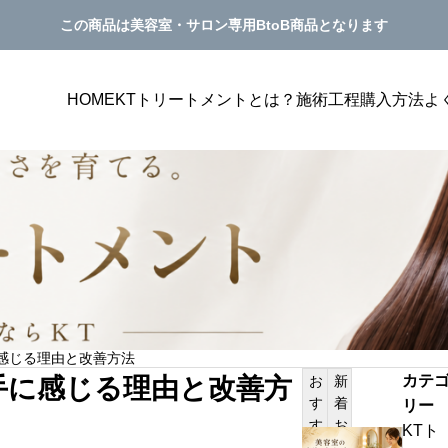
この商品は美容室・サロン専用BtoB商品となります
HOME
KTトリートメントとは？
施術工程
購入方法
よ
美容室単価アップ
PILATES
感じる理由と改善方法
プにつながるメニュー表
美容室の単価アップにつながるカウンセ
カテ
手に感じる理由と改善方
お
新
見せ方を解説
グ方法｜トリートメント提案が自然にな
す
着
リー
サンプルテキスト。サンプルテキスト。
き方
す
お
KTト
美
め
知