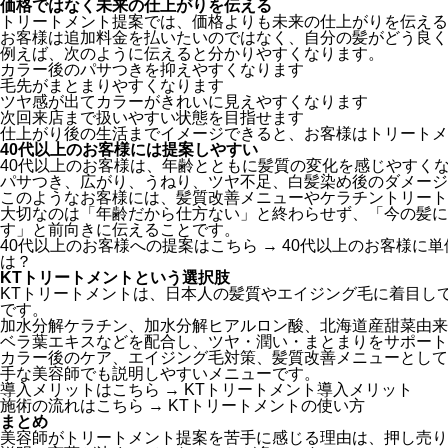
価格ではなく未来の仕上がりを伝える
トリートメント提案では、価格よりも未来の仕上がりを伝える
お客様は追加料金を払いたいのではなく、自分の髪がどう良く
例えば、次のように伝えると分かりやすくなります。
カラー後のパサつきを抑えやすくなります
毛先がまとまりやすくなります
ツヤ感が出てカラーがきれいに見えやすくなります
次回来店まで扱いやすい状態を目指せます
仕上がり後の生活までイメージできると、お客様はトリートメ
40代以上のお客様には提案しやすい
40代以上のお客様は、年齢とともに髪質の変化を感じやすく
パサつき、広がり、うねり、ツヤ不足、白髪染め後のダメージ
このようなお客様には、髪質改善メニューやケラチントリート
大切なのは「年齢だから仕方ない」と終わらせず、「今の髪に
す」と前向きに伝えることです。
40代以上のお客様への提案はこちら →
40代以上のお客様に
は？
KTトリートメントという選択肢
KTトリートメントは、日本人の髪質やエイジング毛に着目し
です。
加水分解ケラチン、加水分解ヒアルロン酸、北海道産甜菜由来
ベラ葉エキスなどを配合し、ツヤ・潤い・まとまりをサポート
カラー後のケア、エイジング毛対策、髪質改善メニューとして
手な美容師でも説明しやすいメニューです。
導入メリットはこちら →
KTトリートメント導入メリット
施術の流れはこちら →
KTトリートメントの使い方
まとめ
美容師がトリートメント提案を苦手に感じる理由は、押し売り