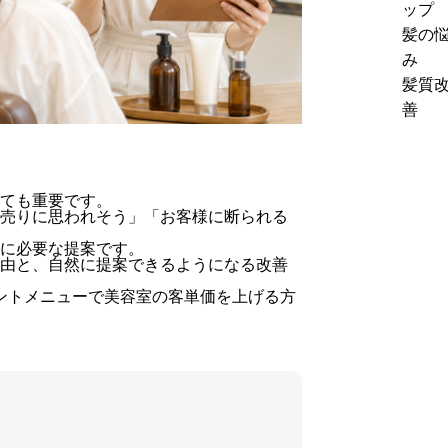
る
ップ
法
価
理
髪の
｜
ア
由
み
ホ
ッ
と
髪質
ー
プ
は？
善
ム
に
高
ケ
つ
単
ア
な
価
提
が
ても重要です。
メ
案
売りに思われそう」「お客様に断られる
る
ニ
の
に必要な提案です。
料
ュ
コ
由と、自然に提案できるようになる改善
金
ー
ツ
ントメニューで美容室の客単価を上げる方
の
導
を
考
入
解
え
前
説
方
に
見
直