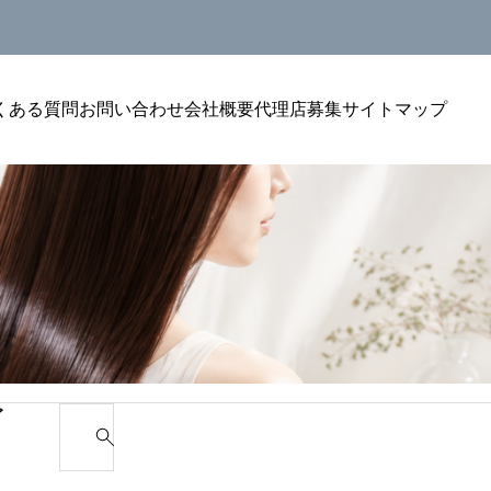
くある質問
お問い合わせ
会社概要
代理店募集
サイトマップ
美容室単価アップ
美容室単
リン
美容室のトリートメントをリピートにつなげ
美容室の
ゴ
S
る聞
る方法｜単価アップを安定させる考え方
選ばれる
e
a