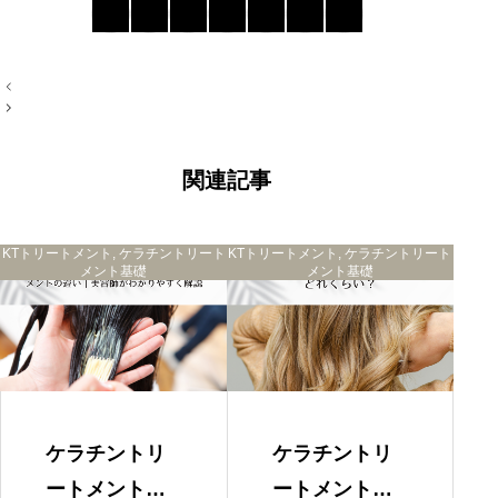
投
KTトリートメントの基本工程
稿
ナ
施術時間の目安
ビ
効果を高めるポイント
ゲ
まとめ
ー
関連記事
シ
ョ
ン
KTトリートメント
,
ケラチントリート
KTトリートメント
,
ケラチントリート
メント基礎
メント基礎
ケラチントリ
ケラチントリ
ートメントと
ートメントの