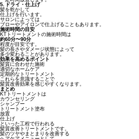
5. ドライ・仕上げ
髪を乾かして
仕上げを行います。
サロンによっては
ブローやアイロンで仕上げることもあります。
施術時間の目安
KTトリートメントの施術時間は
約60分〜90分
程度が目安です。
髪の長さやダメージ状態によって
多少変わることがあります。
効果を高めるポイント
髪質に合わせた施術
適切なホームケア
定期的なトリートメント
これらを意識することで
髪質改善効果を感じやすくなります。
まとめ
KTトリートメントは
カウンセリング
シャンプー
トリートメント塗布
放置
仕上げ
といった工程で行われる
髪質改善トリートメントです。
髪のツヤやまとまりを改善する
ヘアケアメニューとして