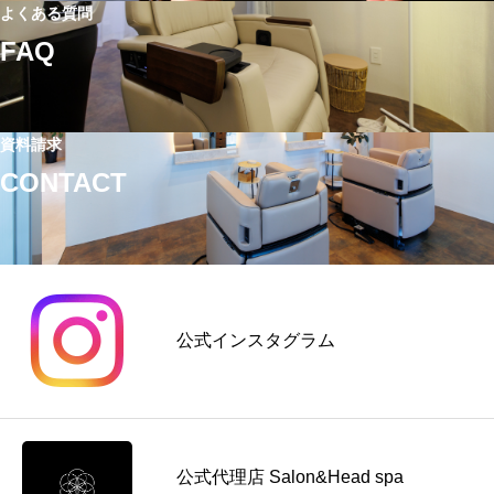
｜
よくある質問
す
方
単
る
FAQ
法
価
理
｜
ア
由
ホ
ッ
と
ー
資料請求
プ
は？
ム
CONTACT
に
高
ケ
つ
単
ア
な
価
提
が
メ
案
る
ニ
の
料
ュ
コ
公式インスタグラム
金
ー
ツ
の
導
を
考
入
解
え
前
説
方
に
公式代理店 Salon&Head spa
見