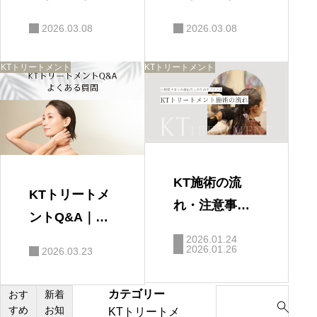
髪質改善トリ
持ちはどれく
2026.03.08
2026.03.08
ートメントの
らい？
違い｜美容師
KTトリートメント
KTトリートメント
がわかりやす
く解説
KT施術の流
KTトリートメ
れ・注意事
ントQ&A｜よ
項・FAQ｜使
くある質問
2026.01.24
用量・原価目
2026.01.26
2026.03.23
安まとめ（導
カテゴリー
S
おす
新着
入ガイド⑤）
すめ
お知
KTトリートメ
e