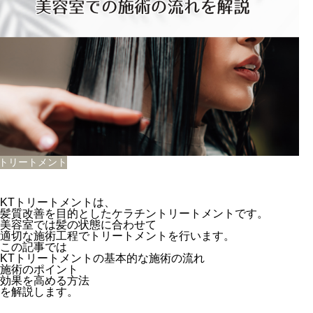
Tトリートメント
KTトリートメントは、
髪質改善を目的としたケラチントリートメントです。
美容室では髪の状態に合わせて
適切な施術工程でトリートメントを行います。
この記事では
KTトリートメントの基本的な施術の流れ
施術のポイント
効果を高める方法
を解説します。