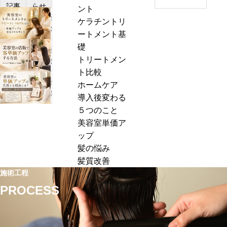
記事
らせ
ント
a
美
ケラチントリ
r
容
ートメント基
c
室
礎
h
美
の
トリートメン
f
容
髪
ト比較
o
室
質
美
ホームケア
r
の
改
容
導入後変わる
:
店
善
室
５つのこと
販
メ
の
美容室単価ア
で
ニ
単
ップ
客
ュ
価
髪の悩み
単
ー
ア
髪質改善
価
の
ッ
施術工程
ア
価
プ
PROCESS
ッ
格
に
プ
設
失
す
定
敗
る