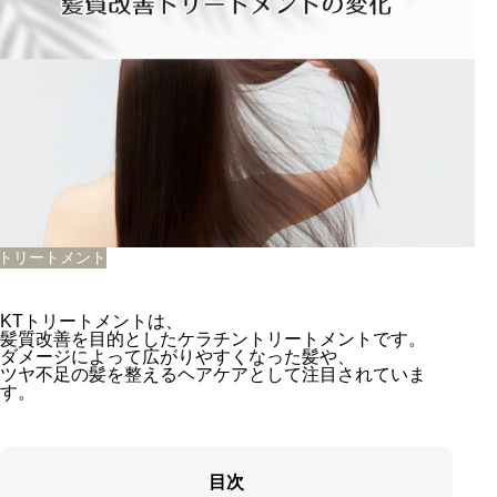
Tトリートメント
KTトリートメントは、
髪質改善を目的としたケラチントリートメントです。
ダメージによって広がりやすくなった髪や、
ツヤ不足の髪を整えるヘアケアとして注目されていま
す。
目次