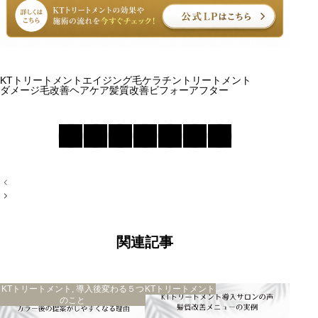
KTトリートメント
エイジング毛
ケラチントリートメント
ダメージ毛改善
ヘアケア
髪質改善ビフォーアフター
投
稿
ナ
ビ
ゲ
ー
関連記事
シ
ョ
ン
ビフォーの髪の状態
KTトリートメント
,
導入後変わる５つ
KTトリートメント
アフターの変化
のこと
こんな髪におすすめ
継続ケアの重要性