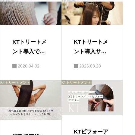
まとめ
KTトリートメ
KTトリートメ
ント導入で変
ント導入サロ
わること②｜
ンの声｜髪質
2026.04.02
2026.03.23
カラー後の提
改善メニュー
案がしやすく
の実例
KTトリートメント
KTトリートメント
なる理由
KTビフォーア