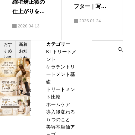
縮毛矯正後の
フター｜写真
仕上がりを変
でわかるツ
えるKTトリー
2026.01.24
ヤ・質感の違
2026.04.13
トメント｜硬
い（実例5枚）
さ・パサつき
カテゴリー
S
おす
新着
（導入ガイド
対策に
すめ
お知
KTトリートメ
e
④）
記事
らせ
ント
a
美
ケラチントリ
r
容
ートメント基
c
室
礎
h
美
の
トリートメン
f
容
髪
ト比較
o
室
質
美
ホームケア
r
の
改
容
導入後変わる
:
店
善
室
５つのこと
販
メ
の
美容室単価ア
で
ニ
単
ップ