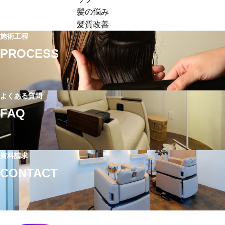
客
ュ
価
髪の悩み
単
ー
ア
髪質改善
価
の
ッ
施術工程
ア
価
プ
PROCESS
ッ
格
に
プ
設
失
す
定
敗
る
｜
よくある質問
す
方
単
る
FAQ
法
価
理
｜
ア
由
ホ
ッ
と
ー
資料請求
プ
は？
ム
CONTACT
に
高
ケ
つ
単
ア
な
価
提
が
メ
案
る
ニ