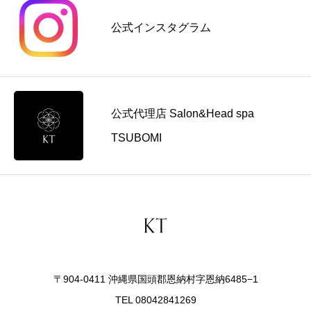
の
料
ュ
コ
公式インスタグラム
金
ー
ツ
の
導
を
考
入
解
え
前
説
方
に
公式代理店 Salon&Head spa
見
直
TSUBOMI
す
ポ
イ
ン
ト
〒904-0411 沖縄県国頭郡恩納村字恩納6485−1
TEL 08042841269