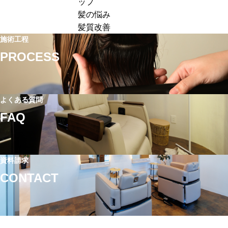
ップ
客
ュ
価
髪の悩み
単
ー
ア
髪質改善
価
の
ッ
施術工程
ア
価
プ
PROCESS
ッ
格
に
プ
設
失
す
定
敗
る
｜
よくある質問
す
方
単
る
FAQ
法
価
理
｜
ア
由
ホ
ッ
と
ー
資料請求
プ
は？
ム
CONTACT
に
高
ケ
つ
単
ア
な
価
提
が
メ
案
る
ニ