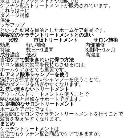
最近ではドラッグストアや通販でも
ケラチン配合トリートメントが販売されています。
これらは主に
ダメージ補修
保湿
ツヤアップ
といった効果を目的としたホームケア商品です。
美容室のケラチントリートメントとの違い
比較
市販トリートメント
サロン施術
効果
軽い補修
内部補修
持続
数日〜1週間
3週間〜1ヶ月
成分濃度
低め
高濃度
自宅ケアで髪をきれいに保つ方法
サロン施術の効果を長持ちさせるには、
ホームケアがとても重要です。
1. アミノ酸系シャンプーを使う
洗浄力が強すぎないシャンプーを使うことで、
髪のダメージを防ぎやすくなります。
2. 洗い流さないトリートメント
アウトバストリートメントを使うことで
髪の保湿と補修をサポートできます。
3. 定期的なサロントリートメント
ホームケアだけでなく、
定期的にサロンでケラチントリートメントを行うことで
髪質を整えやすくなります。
まとめ
ケラチントリートメントは
自宅でもケラチン配合商品でケアできますが、