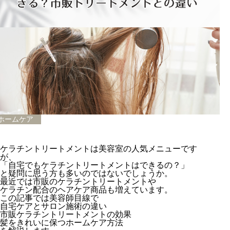
ホームケア
ケラチントリートメントは美容室の人気メニューです
が、
「自宅でもケラチントリートメントはできるの？」
と疑問に思う方も多いのではないでしょうか。
最近では市販のケラチントリートメントや
ケラチン配合のヘアケア商品も増えています。
この記事では美容師目線で
自宅ケアとサロン施術の違い
市販ケラチントリートメントの効果
髪をきれいに保つホームケア方法