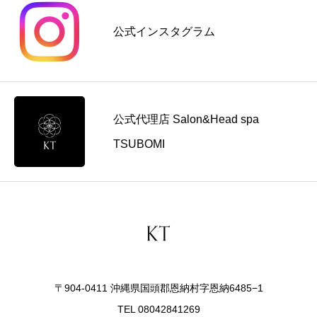
の
料
ュ
コ
公式インスタグラム
金
ー
ツ
の
導
を
考
入
解
え
前
説
方
に
公式代理店 Salon&Head spa
見
直
TSUBOMI
す
ポ
イ
ン
ト
〒904-0411 沖縄県国頭郡恩納村字恩納6485−1
TEL 08042841269