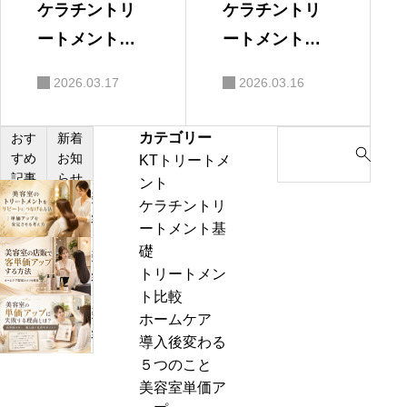
ケラチントリ
ケラチントリ
ートメントは
ートメントを
市販でもでき
長持ちさせる
2026.03.17
2026.03.16
る？美容師が
方法｜美容師
解説
が解説
カテゴリー
S
おす
新着
すめ
お知
KTトリートメ
e
記事
らせ
ント
a
美
ケラチントリ
r
容
ートメント基
c
室
礎
h
美
の
トリートメン
f
容
髪
ト比較
o
室
質
美
ホームケア
r
の
改
容
導入後変わる
:
店
善
室
５つのこと
販
メ
の
美容室単価ア
で
ニ
単