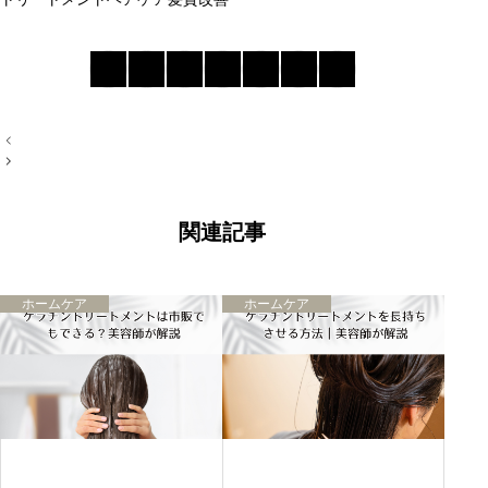
自宅ケアで髪をきれいに保つ方法
まとめ
投
稿
ナ
ビ
ゲ
ー
関連記事
シ
ョ
ン
ホームケア
ホームケア