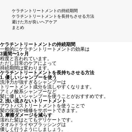
ケラチントリートメントの持続期間
ケラチントリートメントを長持ちさせる方法
避けた方が良いヘアケア
まとめ
ケラチントリートメントの持続期間
一般的にケラチントリートメントの効果は
3週間〜1ヶ月
程度と言われています。
ただし日常のケアによって
持続期間は変わります。
ケラチントリートメントを長持ちさせる方法
1. 優しいシャンプーを使う
洗浄力が強すぎるシャンプーは
トリートメント成分を流しやすくなります。
アミノ酸系シャンプーなど
髪に優しいシャンプーを使うことがおすすめです。
2. 洗い流さないトリートメント
アウトバストリートメントを使うことで
髪の保湿や補修をサポートできます。
3. 摩擦ダメージを減らす
濡れた髪はとてもデリケートです。
タオルドライやブラッシングは
優しく行うようにしましょう。