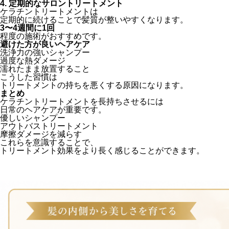
4. 定期的なサロントリートメント
ケラチントリートメントは
定期的に続けることで髪質が整いやすくなります。
3〜4週間に1回
程度の施術がおすすめです。
避けた方が良いヘアケア
洗浄力の強いシャンプー
過度な熱ダメージ
濡れたまま放置すること
こうした習慣は
トリートメントの持ちを悪くする原因になります。
まとめ
ケラチントリートメントを長持ちさせるには
日常のヘアケアが重要です。
優しいシャンプー
アウトバストリートメント
摩擦ダメージを減らす
これらを意識することで、
トリートメント効果をより長く感じることができます。