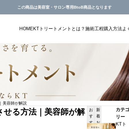
この商品は美容室・サロン専用BtoB商品となります
HOME
KTトリートメントとは？
施術工程
購入方法
よ
美容室単価アップ
PILATES
｜美容師が解説
プにつながるメニュー表
美容室の単価アップにつながるカウンセ
カテ
させる方法｜美容師が解
お
新
見せ方を解説
グ方法｜トリートメント提案が自然にな
す
着
リー
サンプルテキスト。サンプルテキスト。
き方
す
お
KTト
美
め
知