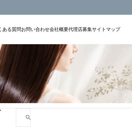
くある質問
お問い合わせ
会社概要
代理店募集
サイトマップ
美容室単価アップ
美容室単
リン
美容室のトリートメントをリピートにつなげ
美容室の
ゴ
S
る聞
る方法｜単価アップを安定させる考え方
選ばれる
e
a