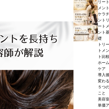
リー
記
ら
容
メン
事
せ
室
ケラ
美
の
ント
容
髪
ート
室
質
美
ント
の
改
容
礎
店
善
室
トリ
販
メ
の
トメ
で
ニ
単
ト比
客
ュ
価
ホー
単
ー
ア
ケア
価
の
ッ
導入
ア
価
プ
変わ
ッ
格
に
５つ
プ
設
失
こと
す
定
敗
美容
る
｜
す
単価
方
単