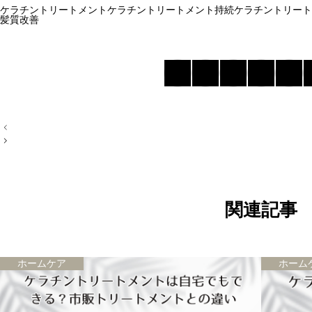
ケラチントリートメント
ケラチントリートメント持続
ケラチントリート
髪質改善
投
稿
ナ
ビ
ゲ
ー
シ
ョ
関連記事
ン
ホームケア
ホーム