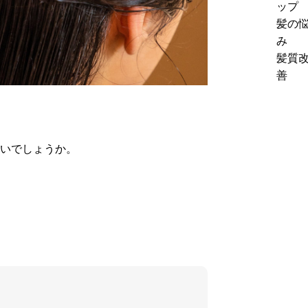
る
ップ
法
価
理
髪の
｜
ア
由
み
ホ
ッ
と
髪質
ー
プ
は？
善
ム
に
高
ケ
つ
単
ア
な
価
提
が
メ
案
いでしょうか。
る
ニ
の
料
ュ
コ
金
ー
ツ
の
導
を
考
入
解
え
前
説
方
に
見
直