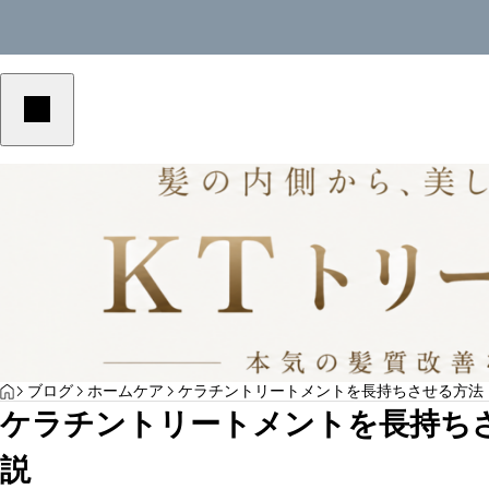
美容室単価アップ
美容室単価アップ
YOGA
HOME
ブログ
ホームケア
ケラチントリートメントを長持ちさせる方法
美容室の客単価アップにつながる予約メニュ
美容室の客単価アッ
ケラチントリートメントを長持ち
ーの作り方｜選ばれる導線を解説
の作り方｜選ばれる
サンプルテキスト。サンプルテキスト。
説