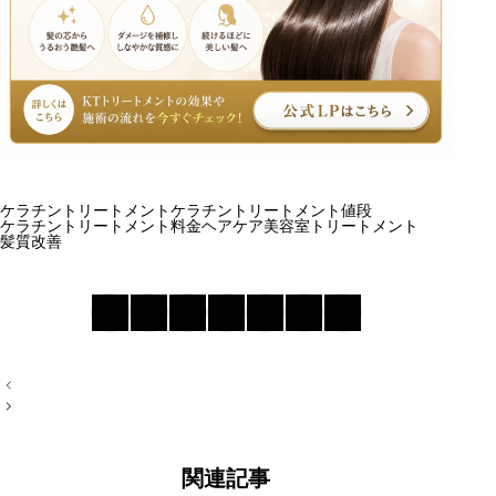
ケラチントリートメント
ケラチントリートメント値段
ケラチントリートメント料金
ヘアケア
美容室トリートメント
髪質改善
投
稿
ナ
ビ
ゲ
ー
関連記事
シ
ケラチントリートメントの料金相場