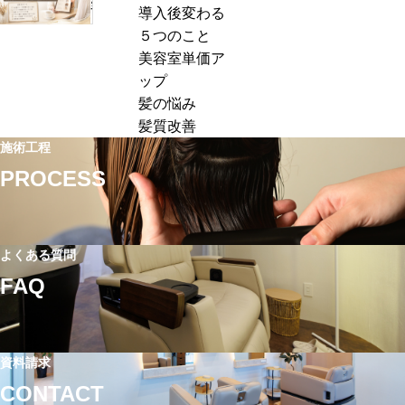
改
容
導入後変わる
:
店
善
室
５つのこと
販
メ
の
美容室単価ア
で
ニ
単
ップ
客
ュ
価
髪の悩み
単
ー
ア
髪質改善
価
の
ッ
施術工程
ア
価
プ
PROCESS
ッ
格
に
プ
設
失
す
定
敗
る
｜
よくある質問
す
方
単
る
FAQ
法
価
理
｜
ア
由
ホ
ッ
と
ー
資料請求
プ
は？
ム
CONTACT
に
高
ケ