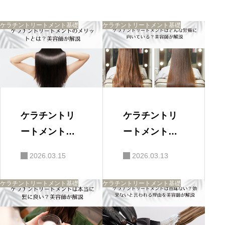
ョ
料金が変わる理由
ン
ケラチントリートメントを選ぶポイント
ケラチントリートメント基礎
ケラチントリートメント基礎
まとめ
ケラチントリ
ケラチントリ
ートメントの
ートメントは
メリットと
どんな髪質に
2026.03.15
2026.03.13
は？美容師が
向いている？
解説
美容師が解説
ケラチントリートメント基礎
ケラチントリートメント基礎