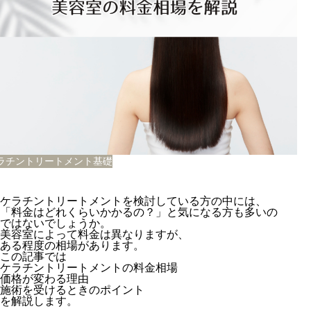
ラチントリートメント基礎
ケラチントリートメントを検討している方の中には、
「料金はどれくらいかかるの？」と気になる方も多いの
ではないでしょうか。
美容室によって料金は異なりますが、
ある程度の相場があります。
この記事では
ケラチントリートメントの料金相場
価格が変わる理由
施術を受けるときのポイント
を解説します。