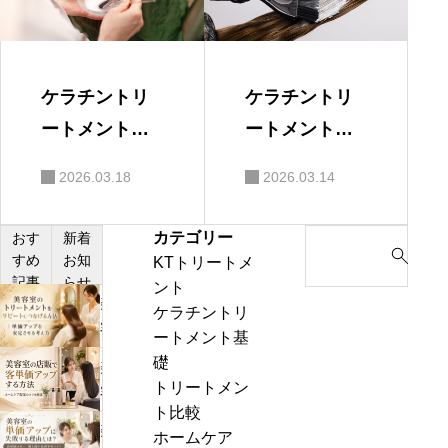
ケラチントリ
ケラチントリ
ートメントは
ートメントは
本当に髪に良
意味ない？効
2026.03.18
2026.03.14
い？美容師が
果ないと言わ
解説
れる理由を美
カテゴリー
S
おす
新着
容師が解説
すめ
お知
KTトリートメ
e
記事
らせ
ント
a
美
ケラチントリ
r
容
ートメント基
c
室
礎
h
美
の
トリートメン
f
容
髪
ト比較
o
室
質
美
ホームケア
r
の