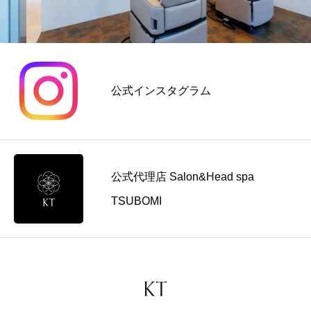
つ
単
ア
な
価
提
が
メ
案
る
ニ
の
料
ュ
コ
公式インスタグラム
金
ー
ツ
の
導
を
考
入
解
え
前
説
方
に
公式代理店 Salon&Head spa
見
直
TSUBOMI
す
ポ
イ
ン
ト