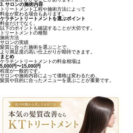
3. サロンの施術内容
トリートメント工程や施術方法によって
料金が変わる場合もあります。
ケラチントリートメントを選ぶポイント
料金だけでなく、
以下のポイントも確認することが大切です。
トリートメントの種類
施術方法
サロンの実績
髪質に合った施術を選ぶことで、
より満足度の高い仕上がりが期待できます。
まとめ
ケラチントリートメントの料金相場は
5,000円〜15,000円
程度が一般的です。
サロンや施術内容によって価格は変わるため、
髪質や目的に合ったメニューを選ぶことが重要です。