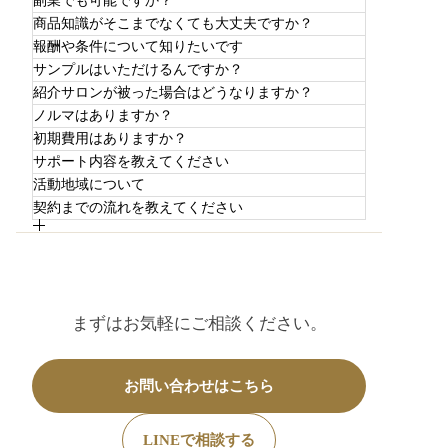
副業でも可能ですか？
商品知識がそこまでなくても大丈夫ですか？
報酬や条件について知りたいです
はい。美容業界とのつながりがある方や、
サンプルはいただけるんですか？
基本資料やご案内内容をご用意しているた
空いた時間で活動したい方もご相談いただ
紹介サロンが被った場合はどうなりますか？
資料をお送りしております。ご興味があれ
め、はじめての方でも進めやすい体制を整
けます。
ノルマはありますか？
サンプルはこちらから資料を同封して無料
ばメールまたはLINEでお送りすることも可
えています。
初期費用はありますか？
同一のご紹介があった場合は先にご連絡を
で送ります。
能です。
サポート内容を教えてください
ノルマは一切ございません。
いただいた順とさせていただきます。
活動地域について
ご登録の際の初期費用はございません。
契約までの流れを教えてください
ご紹介のサポートと言うよりは商品の紹介
こちらで優先順位で調整させていただきま
がメインです。トリートメントのサンプ
お問い合わせをいただき資料をお送りいた
す。同じ地域には１〜２サロンを考えてお
ル、資料、使用方法がわからない場合はオ
します。
ります。
ンラインでの説明も可能です。
その後書面での簡単な契約がございます。
まずはお気軽にご相談ください。
お問い合わせはこちら
LINEで相談する