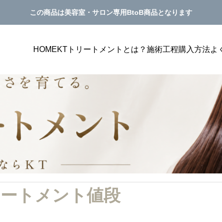
この商品は美容室・サロン専用BtoB商品となります
HOME
KTトリートメントとは？
施術工程
購入方法
よ
室単価アップ
美容室単価アップ
PILATES
の客単価アップにつながるメニュー表
美容室の単価アップにつな
ートメント値段
方｜選ばれる見せ方を解説
グ方法｜トリートメント提
サンプルテキスト。サンプルテキスト。
き方