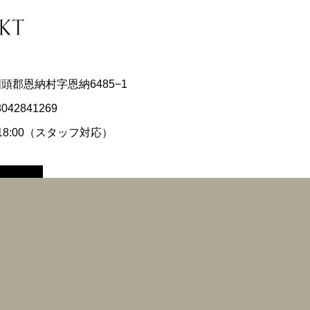
県国頭郡恩納村字恩納6485−1
8042841269
〜18:00（スタッフ対応）