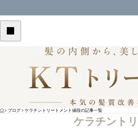
美容室単価アップ
美容
YOGA
HOME
ブログ
ケラチントリートメント値段の記事一覧
とは？高
美容室の客単価アップにつながる予約メニュ
美容室
ケラチントリ
ト
ーの作り方｜選ばれる導線を解説
の作り
サンプルテキスト。サンプルテキスト。