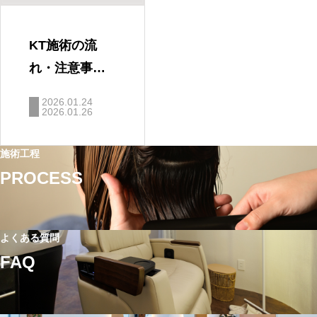
KT施術の流
れ・注意事
項・FAQ｜使
2026.01.24
用量・原価目
2026.01.26
安まとめ（導
施術工程
入ガイド⑤）
PROCESS
よくある質問
FAQ