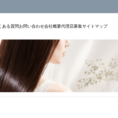
くある質問
お問い合わせ
会社概要
代理店募集
サイトマップ
美容室単価アップ
ウンセリン
美容室のトリートメントをリピートにつなげ
美
然になる聞
る方法｜単価アップを安定させる考え方
選