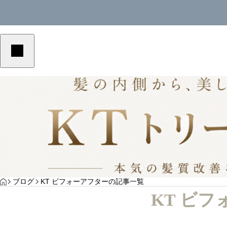
美容室単価アップ
美容室単価ア
YOGA
HOME
ブログ
KT ビフォーアフターの記事一覧
高
美容室の客単価アップにつながる予約メニュ
美容室の客単
KT ビ
ーの作り方｜選ばれる導線を解説
の作り方｜選
サンプルテキスト。サンプルテキスト。