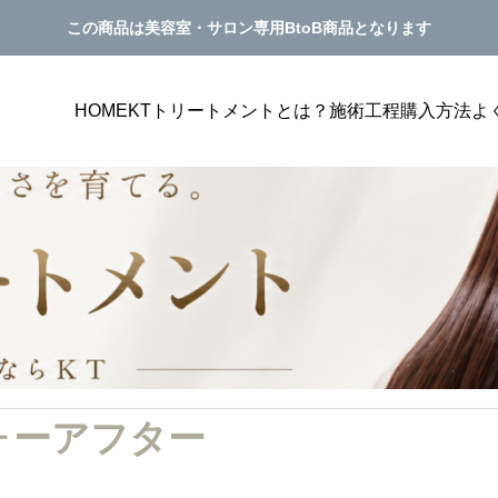
この商品は美容室・サロン専用BtoB商品となります
HOME
KTトリートメントとは？
施術工程
購入方法
よ
ップ
美容室単価アップ
PILATES
価アップにつながるメニュー表
美容室の単価アップにつながるカ
フォーアフター
ばれる見せ方を解説
グ方法｜トリートメント提案が自
サンプルテキスト。サンプルテキスト。
き方