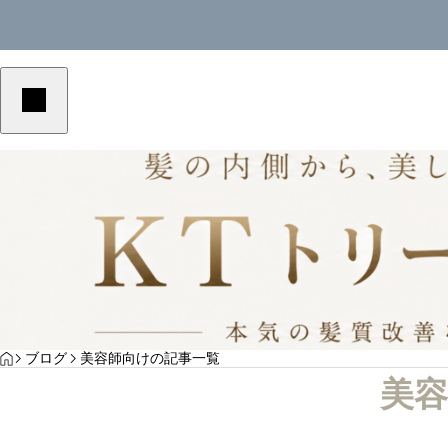
美容室単価アップ
美容室単
YOGA
HOME
ブログ
美容師向けの記事一覧
？高
美容室の客単価アップにつながる予約メニュ
美容室の
美容
ーの作り方｜選ばれる導線を解説
の作り方
サンプルテキスト。サンプルテキスト。