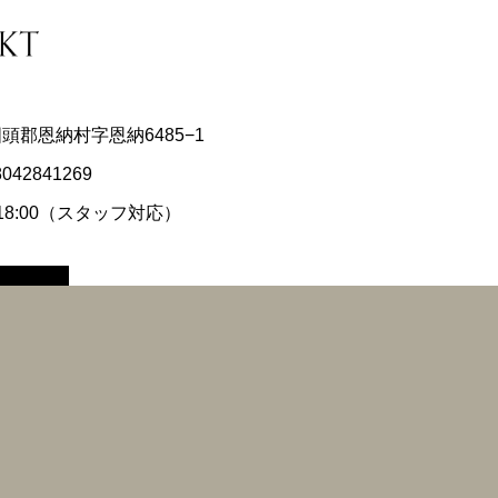
県国頭郡恩納村字恩納6485−1
8042841269
〜18:00（スタッフ対応）