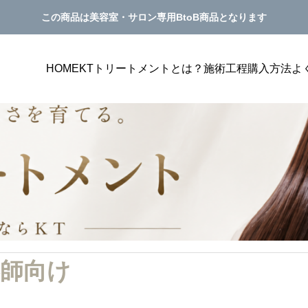
この商品は美容室・サロン専用BtoB商品となります
HOME
KTトリートメントとは？
施術工程
購入方法
よ
価アップ
美容室単価アップ
PILATES
客単価アップにつながるメニュー表
美容室の単価アップにつなが
師向け
｜選ばれる見せ方を解説
グ方法｜トリートメント提案
サンプルテキスト。サンプルテキスト。
き方