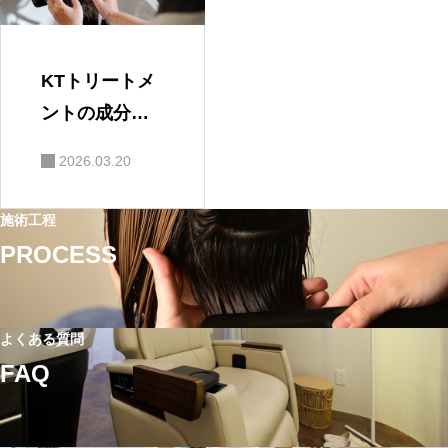
KTトリートメ
ントの成分と
は？ケラチ
2026.03.20
ン・海洋深層
水・アロエの
施術工程
特徴を解説
PROCESS
よくある質問
FAQ