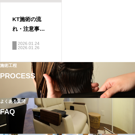
KT施術の流
れ・注意事
項・FAQ｜使
2026.01.24
用量・原価目
2026.01.26
安まとめ（導
施術工程
入ガイド⑤）
PROCESS
よくある質問
FAQ