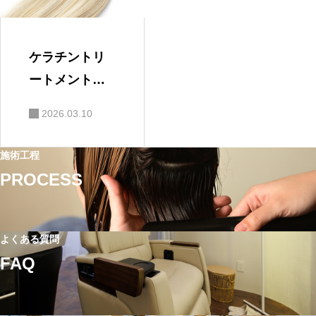
ケラチントリ
ートメントは
ブリーチ毛に
2026.03.10
も効果ある？
美容師が解説
施術工程
PROCESS
よくある質問
FAQ