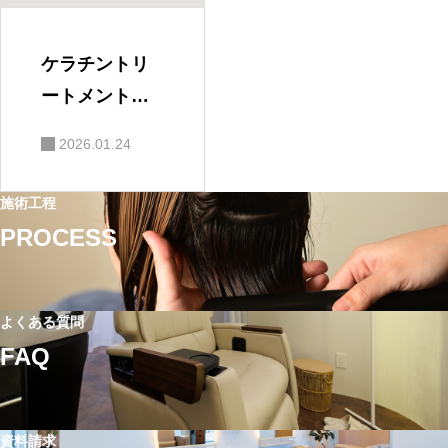
ケラチントリ
ートメントの
効果｜ツヤ・
2026.01.24
指通り・まと
まりの変化
施術工程
（導入ガイド
PROCESS
②）
よくある質問
FAQ
資料請求