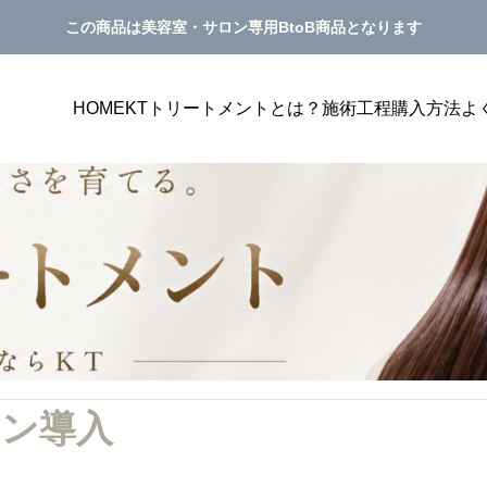
この商品は美容室・サロン専用BtoB商品となります
HOME
KTトリートメントとは？
施術工程
購入方法
よ
美容室単価アップ
PILATES
プにつながるメニュー表
美容室の単価アップにつながるカウンセ
ン導入
見せ方を解説
グ方法｜トリートメント提案が自然にな
サンプルテキスト。サンプルテキスト。
き方