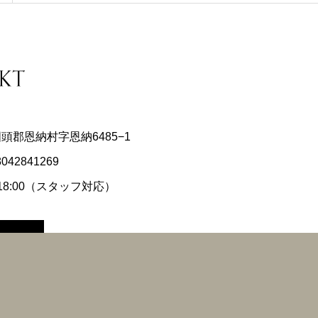
県国頭郡恩納村字恩納6485−1
8042841269
〜18:00（スタッフ対応）