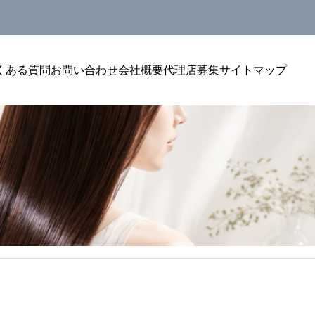
くある質問
お問い合わせ
会社概要
代理店募集
サイトマップ
美容室単価アップ
美容室単
リン
美容室のトリートメントをリピートにつなげ
美容室の
る聞
る方法｜単価アップを安定させる考え方
選ばれる