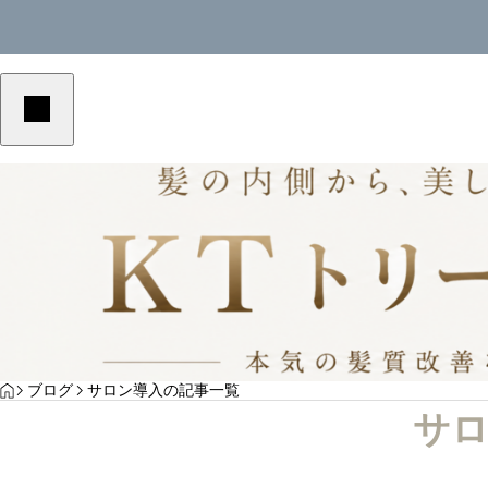
美容室単価アップ
美容室単価アップ
YOGA
HOME
ブログ
サロン導入の記事一覧
美容室の客単価アップにつながる予約メニュ
美容室の客単価アッ
サロ
ーの作り方｜選ばれる導線を解説
の作り方｜選ばれる
サンプルテキスト。サンプルテキスト。