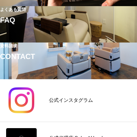
定
敗
る
｜
よくある質問
す
方
単
る
FAQ
法
価
理
｜
ア
由
ホ
ッ
と
ー
資料請求
プ
は？
ム
CONTACT
に
高
ケ
つ
単
ア
な
価
提
が
メ
案
る
ニ
の
料
ュ
コ
公式インスタグラム
金
ー
ツ
の
導
を
考
入
解
え
前
説
方
に