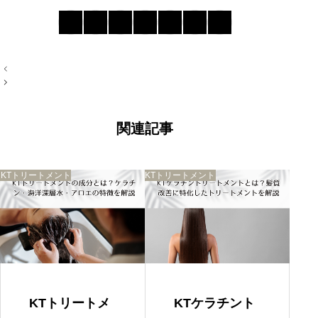
投
稿
ナ
ビ
ゲ
ー
関連記事
シ
ョ
ン
KTトリートメント
KTトリートメント
KTトリートメ
KTケラチント