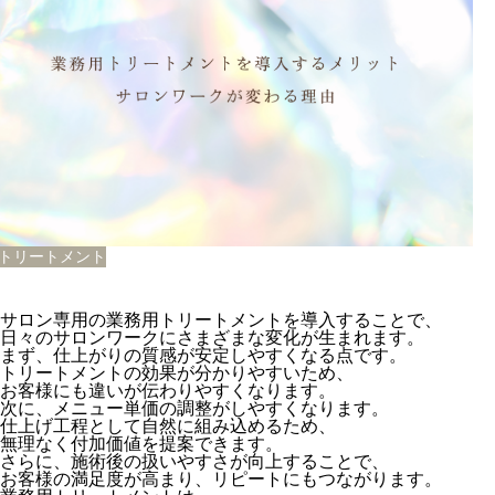
Tトリートメント
サロン専用の業務用トリートメントを導入することで、
日々のサロンワークにさまざまな変化が生まれます。
まず、仕上がりの質感が安定しやすくなる点です。
トリートメントの効果が分かりやすいため、
お客様にも違いが伝わりやすくなります。
次に、メニュー単価の調整がしやすくなります。
仕上げ工程として自然に組み込めるため、
無理なく付加価値を提案できます。
さらに、施術後の扱いやすさが向上することで、
お客様の満足度が高まり、リピートにもつながります。