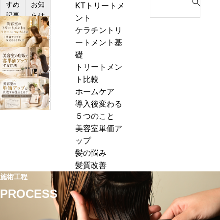
すめ
お知
KTトリートメ
e
記事
らせ
ント
a
美
ケラチントリ
r
容
ートメント基
c
室
礎
h
美
の
トリートメン
f
容
髪
ト比較
o
室
質
美
ホームケア
r
の
改
容
導入後変わる
:
店
善
室
５つのこと
販
メ
の
美容室単価ア
で
ニ
単
ップ
客
ュ
価
髪の悩み
単
ー
ア
髪質改善
価
の
ッ
施術工程
ア
価
プ
PROCESS
ッ
格
に
プ
設
失
す