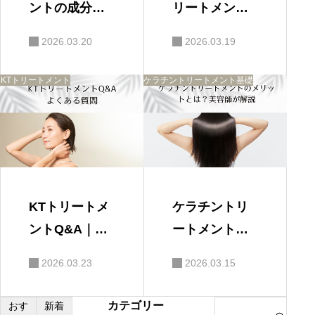
ントの成分と
リートメント
は？ケラチ
とは？髪質改
2026.03.20
2026.03.19
ン・海洋深層
善に特化した
水・アロエの
トリートメン
KTトリートメント
ケラチントリートメント基礎
特徴を解説
トを解説
KTトリートメ
ケラチントリ
ントQ&A｜よ
ートメントの
くある質問
メリットと
2026.03.23
2026.03.15
は？美容師が
解説
カテゴリー
S
おす
新着