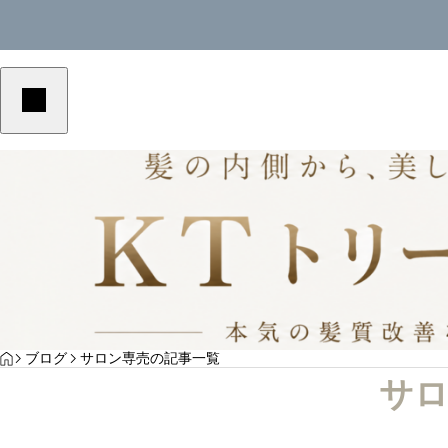
美容室単価アップ
YOGA
HOME
ブログ
サロン専売の記事一覧
る理由とは？高
美容室の客単価アップにつながる予約メニュ
サロ
ポイント
ーの作り方｜選ばれる導線を解説
サンプルテキスト。サンプルテキスト。