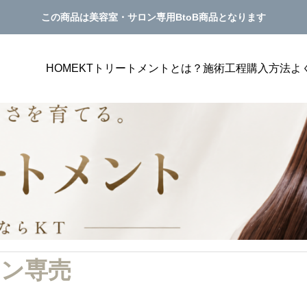
この商品は美容室・サロン専用BtoB商品となります
HOME
KTトリートメントとは？
施術工程
購入方法
よ
美容室単価アップ
美容室単価アップ
PILATES
美容室の客単価アップにつながるメニュー表
美容室の単価アッ
ン専売
の作り方｜選ばれる見せ方を解説
グ方法｜トリート
サンプルテキスト。サンプルテキスト。
き方