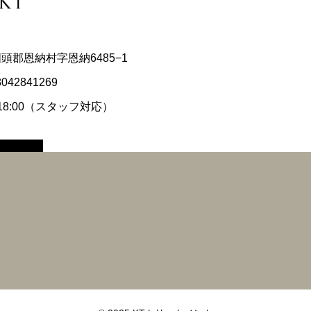
県国頭郡恩納村字恩納6485−1
8042841269
〜18:00（スタッフ対応）