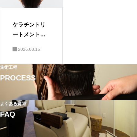
ケラチントリ
ートメントの
メリットと
2026.03.15
は？美容師が
解説
施術工程
PROCESS
よくある質問
FAQ