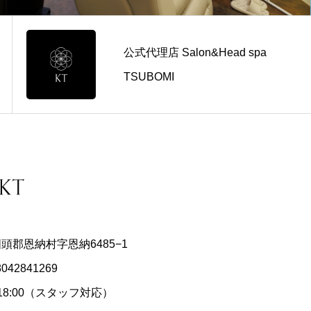
公式代理店 Salon&Head spa
TSUBOMI
県国頭郡恩納村字恩納6485−1
8042841269
〜18:00（スタッフ対応）