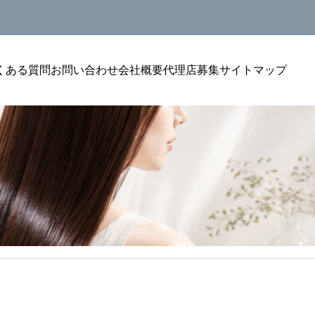
くある質問
お問い合わせ
会社概要
代理店募集
サイトマップ
美容室単価アップ
美容室単
リン
美容室のトリートメントをリピートにつなげ
美容室の
る聞
る方法｜単価アップを安定させる考え方
選ばれる