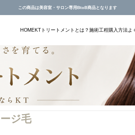
この商品は美容室・サロン専用BtoB商品となります
HOME
KTトリートメントとは？
施術工程
購入方法
よ
美容室単価アップ
PILATES
プにつながるメニュー表
美容室の単価アップにつながるカウンセ
ージ毛
見せ方を解説
グ方法｜トリートメント提案が自然にな
サンプルテキスト。サンプルテキスト。
き方