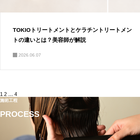
TOKIOトリートメントとケラチントリートメン
トの違いとは？美容師が解説
2026.06.07
投
1
2
…
4
稿
施術工程
の
ペ
PROCESS
ー
ジ
送
り