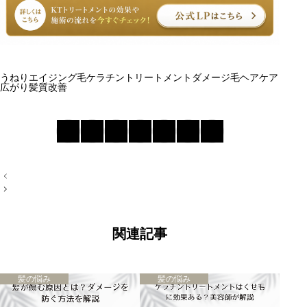
うねり
エイジング毛
ケラチントリートメント
ダメージ毛
ヘアケア
広がり
髪質改善
エイジング毛とは
エイジング毛の原因
ケラチントリートメントの効果
エイジング毛のケア方法
まとめ
投
稿
ナ
ビ
ゲ
ー
関連記事
シ
ョ
ン
髪の悩み
髪の悩み