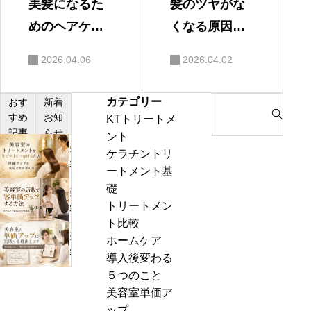
美髪になるた
髪のツヤがな
めのヘアケア
くなる原因と
習慣｜きれい
は？改善方法
2026.04.06
2026.04.02
な髪を保つ方
を解説
法
カテゴリー
S
おす
新着
すめ
お知
KTトリートメ
e
記事
らせ
ント
a
美
ケラチントリ
r
容
ートメント基
c
室
礎
h
美
の
トリートメン
f
容
髪
ト比較
o
室
質
美
ホームケア
r
の
改
容
導入後変わる
:
店
善
室
５つのこと
販
メ
の
美容室単価ア
で
ニ
単
ップ