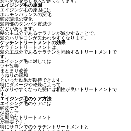
髪の変化を感じる人が多くなります。
エイジング毛の原因
エイジング毛の原因には
ホルモンバランスの変化
頭皮環境の変化
髪内部のタンパク質減少
などがあります。
髪の主成分であるケラチンが減少することで、
髪のハリやコシが失われやすくなります。
ケラチントリートメントの効果
ケラチントリートメントは、
髪の主成分であるケラチンを補給するトリートメントで
す。
エイジング毛に対しては
ツヤ改善
まとまり改善
うねりの緩和
といった効果が期待できます。
特にダメージや乾燥によって
広がりやすくなった髪には相性が良いトリートメントで
す。
エイジング毛のケア方法
エイジング毛のケアには
頭皮ケア
保湿ケア
定期的なトリートメント
が重要です。
特にサロンでのケラチントリートメントと