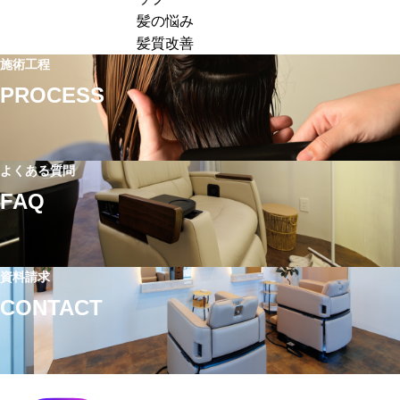
客
ュ
価
髪の悩み
単
ー
ア
髪質改善
価
の
ッ
施術工程
ア
価
プ
PROCESS
ッ
格
に
プ
設
失
す
定
敗
る
｜
よくある質問
す
方
単
る
FAQ
法
価
理
｜
ア
由
ホ
ッ
と
ー
資料請求
プ
は？
ム
CONTACT
に
高
ケ
つ
単
ア
な
価
提
が
メ
案
る
ニ