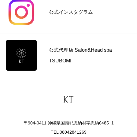
の
料
ュ
コ
公式インスタグラム
金
ー
ツ
の
導
を
考
入
解
え
前
説
方
に
公式代理店 Salon&Head spa
見
直
TSUBOMI
す
ポ
イ
ン
ト
〒904-0411 沖縄県国頭郡恩納村字恩納6485−1
TEL 08042841269