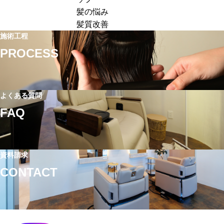
客
ュ
価
髪の悩み
単
ー
ア
髪質改善
価
の
ッ
施術工程
ア
価
プ
PROCESS
ッ
格
に
プ
設
失
す
定
敗
る
｜
よくある質問
す
方
単
る
FAQ
法
価
理
｜
ア
由
ホ
ッ
と
ー
資料請求
プ
は？
ム
CONTACT
に
高
ケ
つ
単
ア
な
価
提
が
メ
案
る
ニ