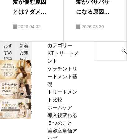
髪が傷む原因
髪がパサパサ
とは？ダメー
になる原因と
ジを防ぐ方法
は？改善方法
2026.04.02
2026.03.30
を解説
を解説
カテゴリー
S
おす
新着
すめ
お知
KTトリートメ
e
記事
らせ
ント
a
美
ケラチントリ
r
容
ートメント基
c
室
礎
h
美
の
トリートメン
f
容
髪
ト比較
o
室
質
美
ホームケア
r
の
改
容
導入後変わる
:
店
善
室
５つのこと
販
メ
の
美容室単価ア
で
ニ
単
ップ