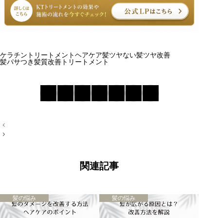
ケラチントリートメント
ヘアケア
髪ツヤない
髪ツヤ改善
髪パサつき
髪質改善トリートメント
投
稿
ナ
ビ
ゲ
ー
関連記事
シ
ョ
ン
乾燥
髪の悩み
髪の悩み
ダメージ
紫外線
ツヤを取り戻す方法