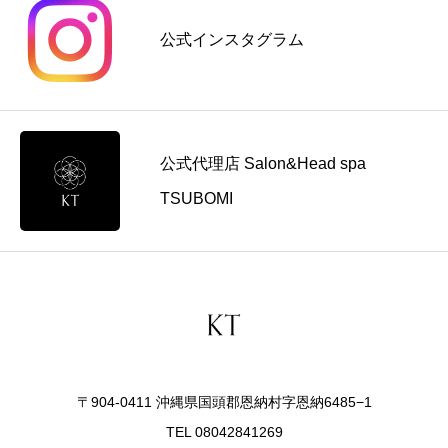
の
料
ュ
コ
公式インスタグラム
金
ー
ツ
の
導
を
考
入
解
え
前
説
方
に
公式代理店 Salon&Head spa
見
直
TSUBOMI
す
ポ
イ
ン
ト
〒904-0411 沖縄県国頭郡恩納村字恩納6485−1
TEL 08042841269