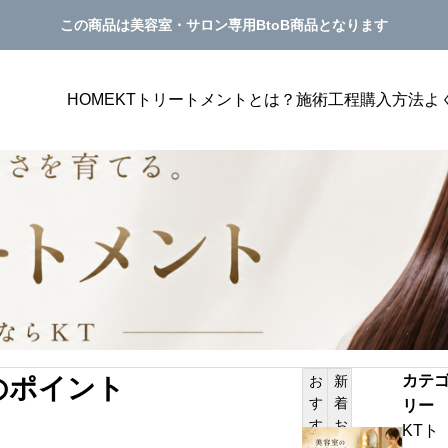
この商品は美容室・サロン専用BtoB商品となります
HOME
KTトリートメントとは？
施術工程
購入方法
よ
美容室単価アップ
PILATES
プにつながるメニュー表
美容室の単価アップにつながるカウンセ
カテ
のポイント
お
新
見せ方を解説
グ方法｜トリートメント提案が自然にな
す
着
リー
サンプルテキスト。サンプルテキスト。
き方
す
お
KTト
美
め
知