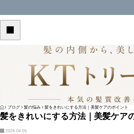
美容室単価アップ
美容室単価アップ
YOGA
HOME
ブログ
髪の悩み
髪をきれいにする方法｜美髪ケアのポイント
美容室の客単価アップにつながる予約メニュ
美容室の客単価アッ
髪をきれいにする方法｜美髪ケア
ーの作り方｜選ばれる導線を解説
の作り方｜選ばれる
サンプルテキスト。サンプルテキスト。
2026.04.05