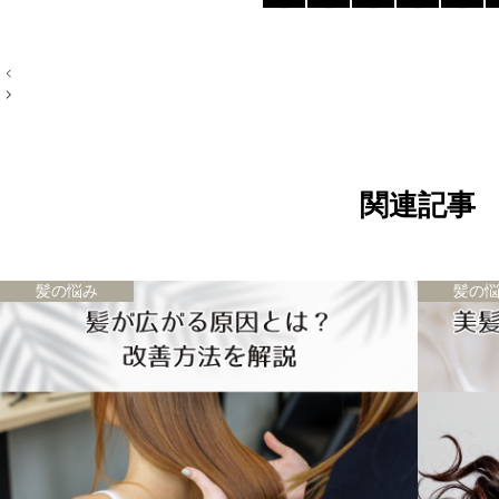
投
稿
ナ
ビ
ゲ
ー
シ
ョ
関連記事
ン
髪の悩み
髪の