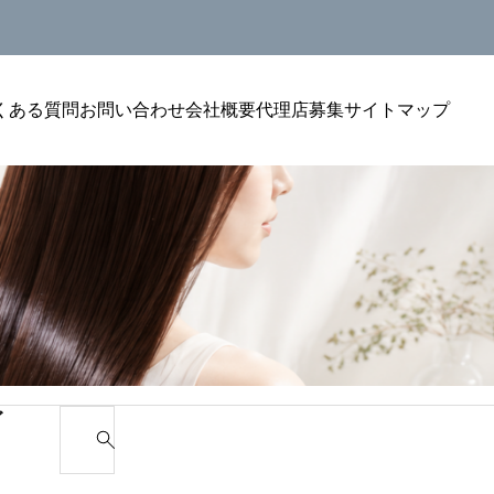
くある質問
お問い合わせ
会社概要
代理店募集
サイトマップ
美容室単価アップ
美容室単
リン
美容室のトリートメントをリピートにつなげ
美容室の
ゴ
S
る聞
る方法｜単価アップを安定させる考え方
選ばれる
e
a