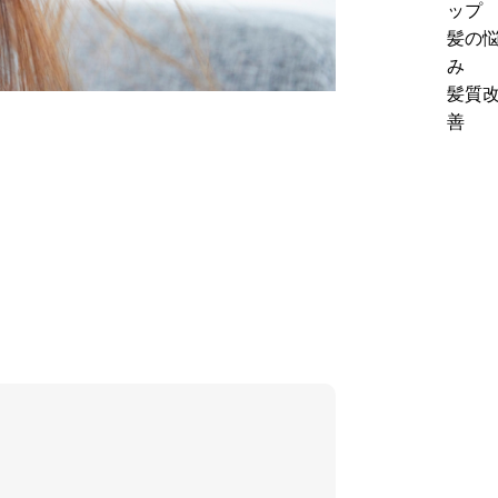
る
ップ
法
価
理
髪の
｜
ア
由
み
ホ
ッ
と
髪質
ー
プ
は？
善
ム
に
高
ケ
つ
単
ア
な
価
提
が
メ
案
る
ニ
の
料
ュ
コ
金
ー
ツ
の
導
を
考
入
解
え
前
説
方
に
見
直