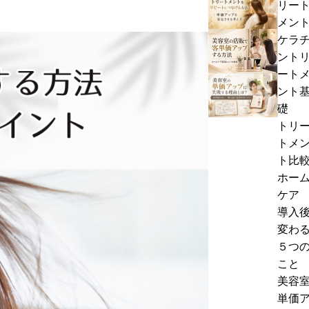
リー
記
ら
容
メン
事
せ
室
ケラ
美
の
ント
容
髪
ート
室
質
美
ント
の
改
容
礎
店
善
室
トリ
販
メ
の
トメ
で
ニ
単
ト比
客
ュ
価
ホー
単
ー
ア
ケア
価
の
ッ
導入
ア
価
プ
変わ
ッ
格
に
５つ
プ
設
失
こと
す
定
敗
美容
る
｜
す
単価
方
単